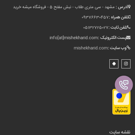
آدرس :
مشهد - سی متری طلاب - نبش مفتح 5 - فروشگاه میشه خرید
تلفن همراه :
09376630457
تلفن ثابت :
05132725027
پست الکترونیک :
info[at]mishekharid.com
وب سایت :
mishekharid.com
نقشه سایت