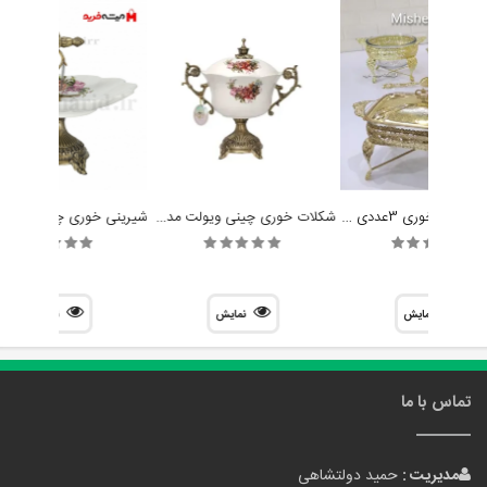
سرویس سوفله خوری 3عددی دیانا کد G01
شکلات خوری چینی ویولت مدل راشل
نمایش
نمایش
نمایش
تماس با ما
مدیریت :
حمید دولتشاهی