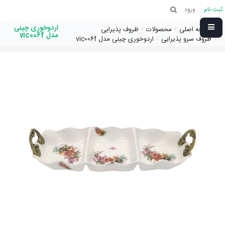
ثبت نام
ورود
اردوخوری چینی
صفحه اصلی
محصولات
ظروف پذیرایی
مدل vic006f
ظروف سرو پذیرایی
اردوخوری چینی مدل vic006f