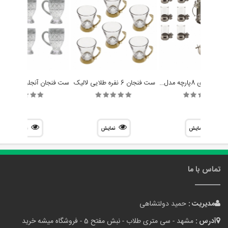
سرویس چایخوری 8پارچه مدل پروانه برند سالی نو
ست فنجان 6 نفره طلایی لالیک
نمایش
نمایش
نمایش
تماس با ما
مدیریت :
حمید دولتشاهی
آدرس :
مشهد - سی متری طلاب - نبش مفتح 5 - فروشگاه میشه خرید