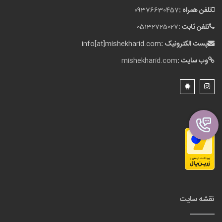
تلفن همراه :
09376630457
تلفن ثابت :
05132725027
پست الکترونیک :
info[at]mishekharid.com
وب سایت :
mishekharid.com
نقشه سایت