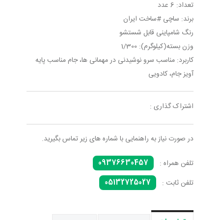
تعداد: 6 عدد
برند: ساچی #ساخت ایران
رنگ شامپاینی قابل شستشو
وزن بسته(کیلوگرم): 1/300
کاربرد: مناسب سرو نوشیدنی در مهمانی ها، جام مناسب پایه
آویز جام، کادویی
اشتراک گذاری :
در صورت نیاز به راهنمایی با شماره های زیر تماس بگیرید.
09376630457
تلفن همراه :
05132725027
تلفن ثابت :