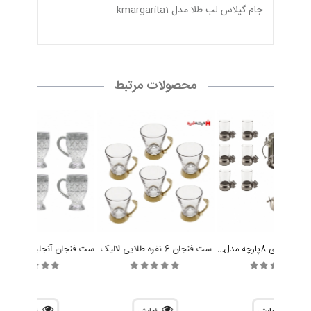
جام گیلاس لب طلا مدل kmargarita1
محصولات مرتبط
سرویس چایخوری 8پارچه مدل پروانه برند سالی نو
ست فنجان 6 نفره طلایی لالیک