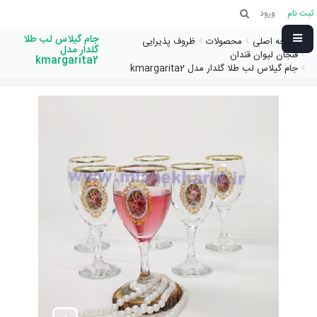
ثبت نام
ورود
جام گیلاس لب طلا
صفحه اصلی
محصولات
ظروف پذیرایی
گلدار مدل
فنجان لیوان قندان
kmargarita2
جام گیلاس لب طلا گلدار مدل kmargarita2