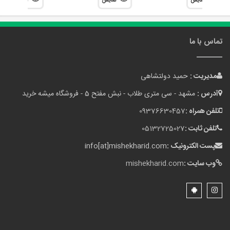
نمایش
نمایش
نمایش
تماس با ما
مدیریت :
حمید دولتشاهی
آدرس :
مشهد - سی متری طلاب - نبش مفتح 5 - فروشگاه میشه خرید
تلفن همراه :
09376630457
تلفن ثابت :
05132725027
پست الکترونیک :
info[at]mishekharid.com
وب سایت :
mishekharid.com