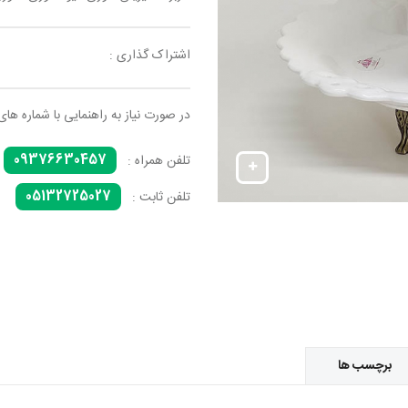
اشتراک گذاری :
در صورت نیاز به راهنمایی با شماره های
09376630457
تلفن همراه :
05132725027
تلفن ثابت :
برچسب ها