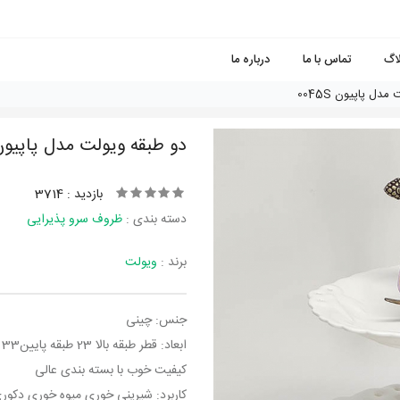
لاگ
تماس با ما
درباره ما
دل پاپیون 0045S
دو طبقه ویولت مدل پاپیون 45S
بازدید : 3714
دسته بندی :
ظروف سرو پذیرایی
برند :
ویولت
جنس: چینی
ابعاد: قطر طبقه بالا 23 طبقه پایین33 و ارتفاع بادسته 35 سانتی متر
کیفیت خوب با بسته بندی عالی
کاربرد: شیرینی خوری میوه خوری دکور