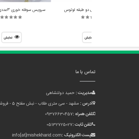
شیرینی خوری مدل دو طبقه لوتوس
سرویس سوفله خوری 3عددی دیانا کد G01
نمایش
نمایش
تماس با ما
مدیریت :
حمید دولتشاهی
آدرس :
مشهد - سی متری طلاب - نبش مفتح 5 - فروشگاه میشه خرید
تلفن همراه :
09376630457
تلفن ثابت :
05132725027
پست الکترونیک :
info[at]mishekharid.com