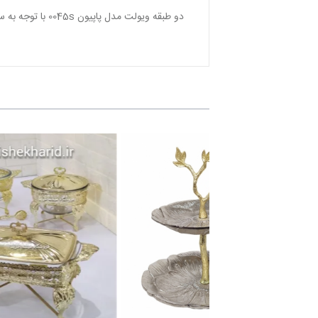
دو طبقه ویولت مدل پاپیون 0045s با توجه به سایز خوب و بزرگی که دارد در پذیرایی ها بسیار پرکاربرد است.