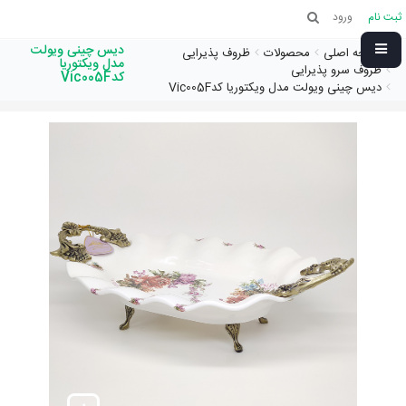
ثبت نام
ورود
دیس چینی ویولت
صفحه اصلی
محصولات
ظروف پذیرایی
مدل ویکتوریا
ظروف سرو پذیرایی
کدVic005F
دیس چینی ویولت مدل ویکتوریا کدVic005F