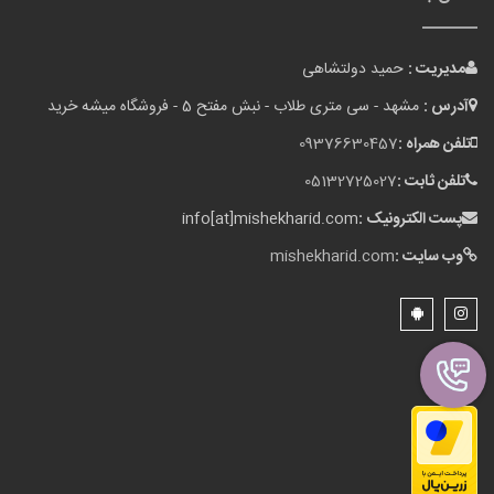
مدیریت :
حمید دولتشاهی
آدرس :
مشهد - سی متری طلاب - نبش مفتح 5 - فروشگاه میشه خرید
تلفن همراه :
09376630457
تلفن ثابت :
05132725027
پست الکترونیک :
info[at]mishekharid.com
وب سایت :
mishekharid.com