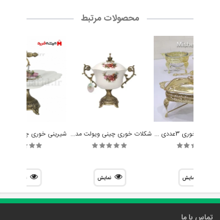
محصولات مرتبط
سرویس سوفله خوری 3عددی دیانا کد G01
شکلات خوری چینی ویولت مدل راشل
نمایش
نمایش
نمایش
تماس با ما