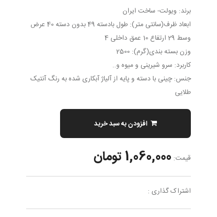
برند: ویولت- ساخت ایران
ابعاد ظرف(سانتی متر): طول بادسته 49 بدون دسته 40 عرض
وسط 29 ارتفاع 10 عمق داخلی 4
وزن بسته بندی(گرم): 2500
کاربرد: سرو شیرینی و میوه و..
جنس: چینی با دسته و پایه از آلیاژ آبکاری شده به رنگ آنتیک
طلایی
افزودن به سبد خرید
1,060,000 تومان
قیمت:
اشتراک گذاری :