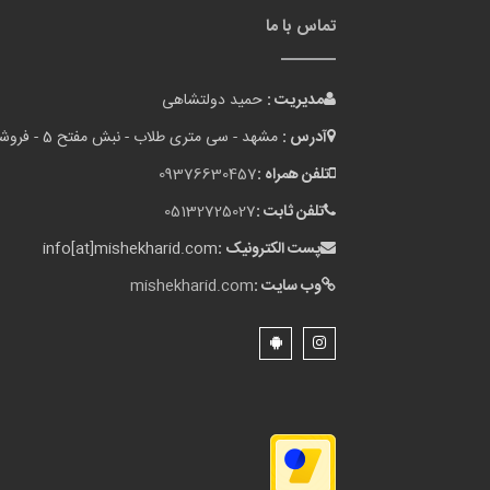
تماس با ما
مدیریت :
حمید دولتشاهی
آدرس :
مشهد - سی متری طلاب - نبش مفتح 5 - فروشگاه میشه خرید
تلفن همراه :
09376630457
تلفن ثابت :
05132725027
پست الکترونیک :
info[at]mishekharid.com
وب سایت :
mishekharid.com