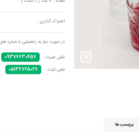
تعداد : 6 عدد ( 1 دست )
اشتراک گذاری :
در صورت نیاز به راهنمایی با شماره های
09376630457
تلفن همراه :
05132725027
تلفن ثابت :
برچسب ها