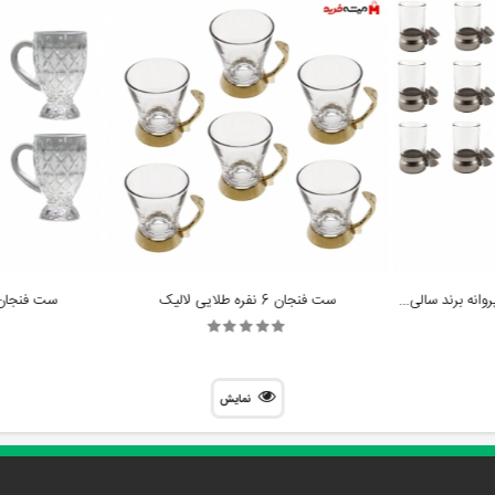
سرویس چایخوری 8پارچه مدل پروانه برند سالی نو
ست فنجان 6 نفره طلایی لالیک
ست فنجان آنجلیکا
نمایش