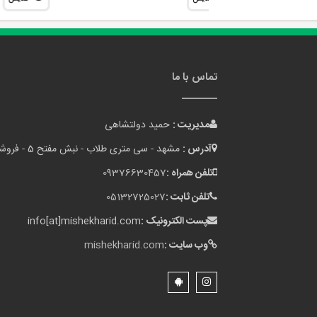
تماس با ما
مدیریت :
حمید دولتشاهی
آدرس :
مشهد - سی متری طلاب - نبش مفتح 5 - فروشگاه میشه خرید
تلفن همراه :
09376630457
تلفن ثابت :
05132725027
پست الکترونیک :
info[at]mishekharid.com
وب سایت :
mishekharid.com