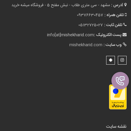
آدرس :
مشهد - سی متری طلاب - نبش مفتح 5 - فروشگاه میشه خرید
تلفن همراه :
09376630457
تلفن ثابت :
05132725027
پست الکترونیک :
info[at]mishekharid.com
وب سایت :
mishekharid.com
نقشه سایت