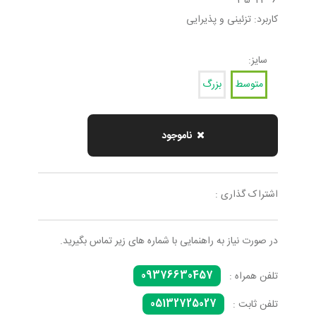
6*23*35
کاربرد: تزئینی و پذیرایی
سایز:
متوسط
بزرگ
ناموجود
اشتراک گذاری :
در صورت نیاز به راهنمایی با شماره های زیر تماس بگیرید.
09376630457
تلفن همراه :
05132725027
تلفن ثابت :