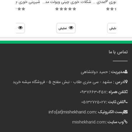
سرویس سوفله خوری 3عددی دیانا کد G01
شکلات خوری چینی ویولت مدل راشل
نمایش
نمایش
نمایش
تماس با ما
مدیریت :
حمید دولتشاهی
آدرس :
مشهد - سی متری طلاب - نبش مفتح 5 - فروشگاه میشه خرید
تلفن همراه :
09376630457
تلفن ثابت :
05132725027
پست الکترونیک :
info[at]mishekharid.com
وب سایت :
mishekharid.com