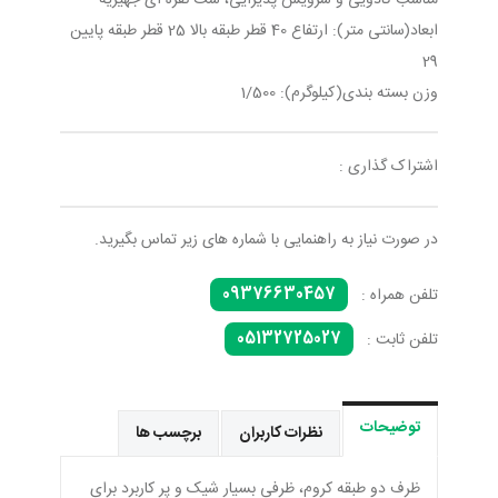
مناسب کادویی و سرویس پذیرایی، ست نقره ای جهیزیه
ابعاد(سانتی متر): ارتفاع 40 قطر طبقه بالا 25 قطر طبقه پایین
29
وزن بسته بندی(کیلوگرم): 1/500
اشتراک گذاری :
در صورت نیاز به راهنمایی با شماره های زیر تماس بگیرید.
09376630457
تلفن همراه :
05132725027
تلفن ثابت :
توضیحات
نظرات کاربران
برچسب ها
ظرف دو طبقه کروم، ظرفی بسیار شیک و پر کاربرد برای