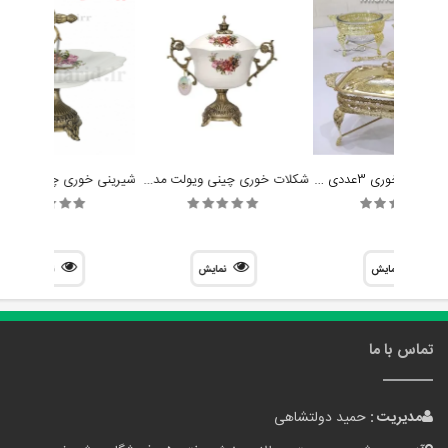
سرویس سوفله خوری 3عددی دیانا کد G01
شکلات خوری چینی ویولت مدل راشل
نمایش
نمایش
نمایش
تماس با ما
مدیریت :
حمید دولتشاهی