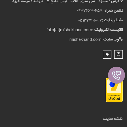
آدرس :
مشهد - سی متری طلاب - نبش مفتح 5 - فروشگاه میشه خرید
تلفن همراه :
09376630457
تلفن ثابت :
05132725027
پست الکترونیک :
info[at]mishekharid.com
وب سایت :
mishekharid.com
نقشه سایت