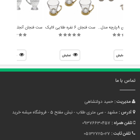
سرویس چایخوری 8پارچه مدل پروانه برند سالی نو
ست فنجان 6 نفره طلایی لالیک
نمایش
نمایش
نمایش
تماس با ما
مدیریت :
حمید دولتشاهی
آدرس :
مشهد - سی متری طلاب - نبش مفتح 5 - فروشگاه میشه خرید
تلفن همراه :
09376630457
تلفن ثابت :
05132725027