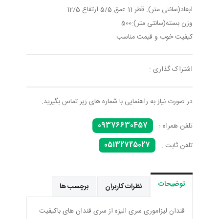
ابعاد(سانتی متر): قطر 11 عمق 5/5 ارتفاع 12/5
وزن بسته(سانتی متر):500
کیفیت خوب و قیمت مناسب
اشتراک گذاری :
در صورت نیاز به راهنمایی با شماره های زیر تماس بگیرید.
09376630457
تلفن همراه :
05132725027
تلفن ثابت :
توضیحات
نظرات کاربران
برچسب ها
قندان لیزاموری سری الیزه از سری قندان های باکیفیت