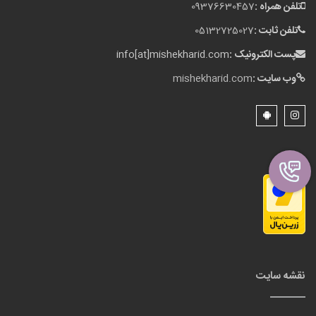
تلفن همراه :
09376630457
تلفن ثابت :
05132725027
پست الکترونیک :
info[at]mishekharid.com
وب سایت :
mishekharid.com
نقشه سایت