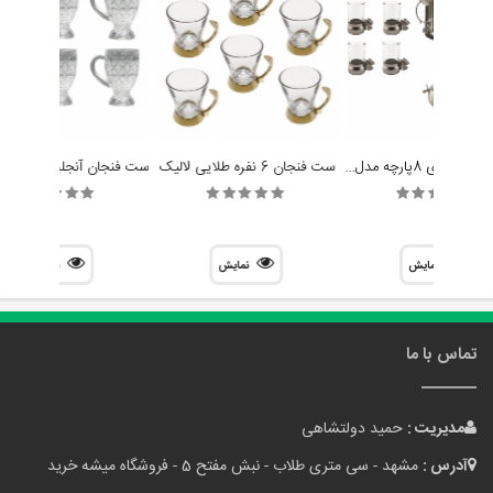
سرویس چایخوری 8پارچه مدل پروانه برند سالی نو
ست فنجان 6 نفره طلایی لالیک
نمایش
نمایش
نمایش
تماس با ما
مدیریت :
حمید دولتشاهی
آدرس :
مشهد - سی متری طلاب - نبش مفتح 5 - فروشگاه میشه خرید