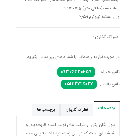
ابعاد(سانتی متر): ارتفاع 13 قطر دهانه 7/5 قطر کف 5/5
ابعاد جعبه(سانتی متر):15*16*24
وزن بسته(کیلوگرم):2/5
اشتراک گذاری :
در صورت نیاز به راهنمایی با شماره های زیر تماس بگیرید.
09376630457
تلفن همراه :
05132725027
تلفن ثابت :
توضیحات
نظرات کاربران
برچسب ها
بلور زنگان یکی از شرکت های تولید کننده ظروف بلور و
شیشه ای است که در این زمینه تولیدات متنوعی مانند