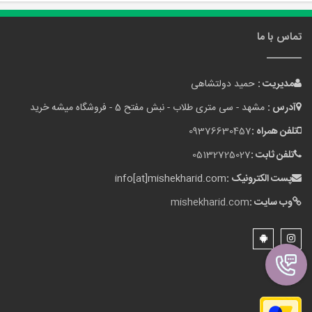
تماس با ما
مدیریت :
حمید دولتشاهی
آدرس :
مشهد - سی متری طلاب - نبش مفتح 5 - فروشگاه میشه خرید
تلفن همراه :
09376630457
تلفن ثابت :
05132725027
پست الکترونیک :
info[at]mishekharid.com
وب سایت :
mishekharid.com