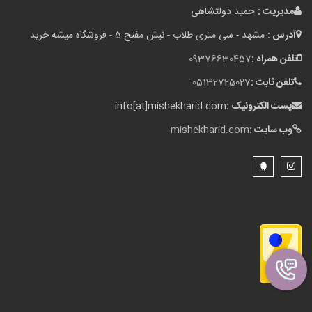
مدیریت :
حمید دولتشاهی
آدرس :
مشهد - سی متری طلاب - نبش مفتح 5 - فروشگاه میشه خرید
تلفن همراه :
09376630457
تلفن ثابت :
05132725027
پست الکترونیک :
info[at]mishekharid.com
وب سایت :
mishekharid.com