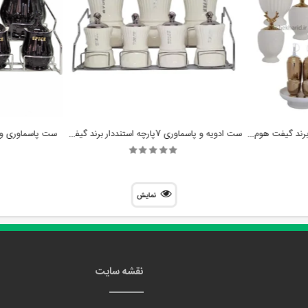
ست ادویه و پاسماوری 21 پارچه برند گیفت هوم مدل گوزن طلایی کد 3141
ست ادویه و پاسماوری 7پارچه استنددار برند گیفت هوم مدل لوتوس کد 1304
ست پاسماوری و جا
نمایش
نقشه سایت