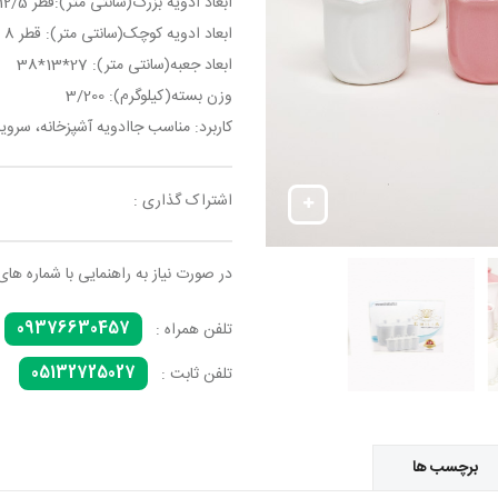
ابعاد ادویه بزرگ(سانتی متر):قطر 12/5 ارتفاع 15 عمق 11
ابعاد ادویه کوچک(سانتی متر): قطر 8 ارتفاع 10/5 عمق 7
ابعاد جعبه(سانتی متر): 27*13*38
وزن بسته(کیلوگرم): 3/200
کاربرد: مناسب جاادویه آشپزخانه، سرو
اشتراک گذاری :
در صورت نیاز به راهنمایی با شماره های
09376630457
تلفن همراه :
05132725027
تلفن ثابت :
برچسب ها