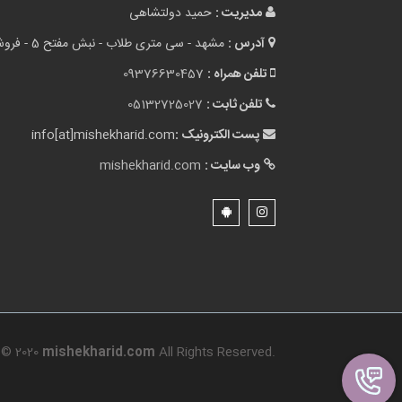
مدیریت :
حمید دولتشاهی
آدرس :
مشهد - سی متری طلاب - نبش مفتح 5 - فروشگاه میشه خرید
تلفن همراه :
09376630457
تلفن ثابت :
05132725027
پست الکترونیک :
info[at]mishekharid.com
وب سایت :
mishekharid.com
© 2020
mishekharid.com
All Rights Reserved.