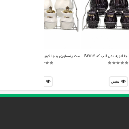
ست پاسماوری و جا ادویه 7 پارچه مدل تویست کد 1404G
 ادویه مدل قلب کد B2517
نمایش
نمایش