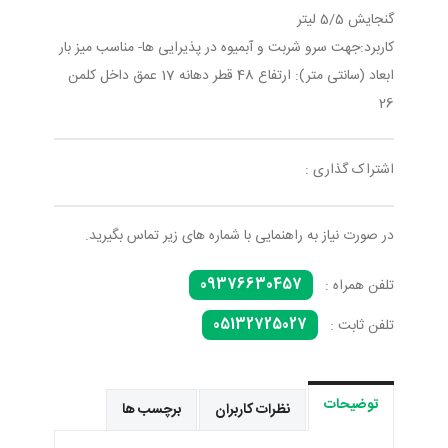
گنجایش 5/5 لیتر
کاربرد:جهت سرو شربت و آبمیوه در پذیرایی ها- مناسب میز بار
ابعاد (سانتی متر): ارتفاع 48 قطر دهانه 17 عمق داخل کلمن
26
اشتراک گذاری :
در صورت نیاز به راهنمایی با شماره های زیر تماس بگیرید.
09376630457
تلفن همراه :
05132725027
تلفن ثابت :
توضیحات
نظرات کاربران
برچسب ها