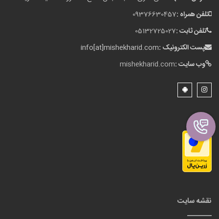
تلفن همراه :
09376630457
تلفن ثابت :
05132725027
پست الکترونیک :
info[at]mishekharid.com
وب سایت :
mishekharid.com
نقشه سایت