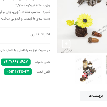
وزن بسته(کیلوگرم):4/200
کاربرد : مناسب تنقلات، آجیل، چای و گ
بسته بندی با کیفیت و کادویی ساخت ا
اشتراک گذاری :
در صورت نیاز به راهنمایی با شماره های
09376630457
تلفن همراه :
05132725027
تلفن ثابت :
برچسب ها