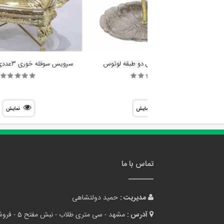
شیرینی خوری مدل دو طبقه لوتوس
سرویس سوفله خوری 3عددی دیانا کد G01
نمایش
نمایش
تماس با ما
مدیریت :
حمید دولتشاهی
آدرس :
مشهد - سی متری طلاب - نبش مفتح 5 - فروشگاه میشه خرید