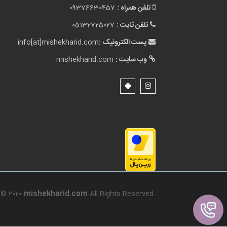
تلفن همراه :
09376630457
تلفن ثابت :
05132725027
پست الکترونیک :
info[at]mishekharid.com
وب سایت :
mishekharid.com
© 2020
mishekharid.com
All Rights Reserved.