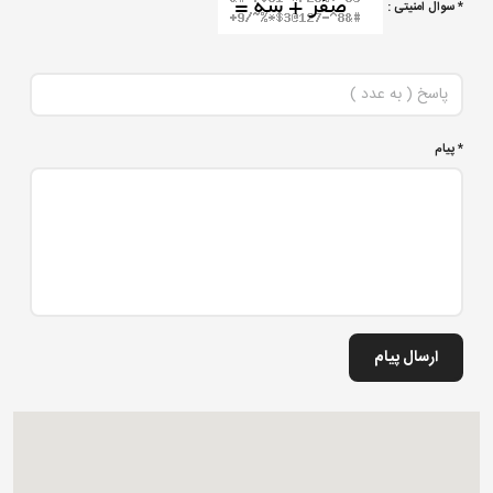
* سوال امنیتی :
* پیام