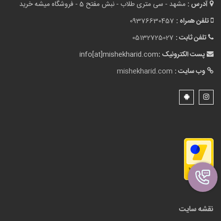
آدرس :
مشهد - سی متری طلاب - نبش مفتح 5 - فروشگاه میشه خرید
تلفن همراه :
09376630457
تلفن ثابت :
05132725027
پست الکترونیک :
info[at]mishekharid.com
وب سایت :
mishekharid.com
نقشه سایت