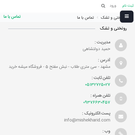
ثبت نام
ورود
تماس با ما
روتختی و تشک
تماس با ما
روتختی و تشک
مدیریت :
حمید دولتشاهی
آدرس :
مشهد - سی متری طلاب - نبش مفتح 5 - فروشگاه میشه خرید
تلفن ثابت :
05132725027
تلفن همراه :
09376630457
پست الکترونیک :
info@mishekharid.com
وب :