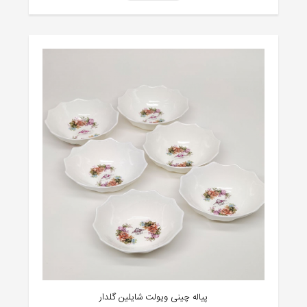
پیاله چینی ویولت شایلین گلدار