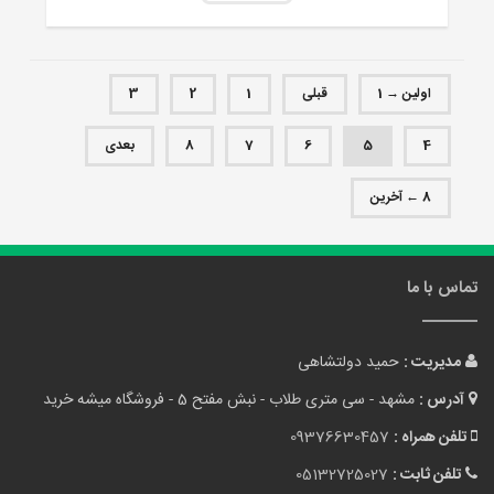
اولین → 1
قبلی
1
2
3
4
5
6
7
8
بعدی
8 ← آخرین
تماس با ما
مدیریت :
حمید دولتشاهی
آدرس :
مشهد - سی متری طلاب - نبش مفتح 5 - فروشگاه میشه خرید
تلفن همراه :
09376630457
تلفن ثابت :
05132725027