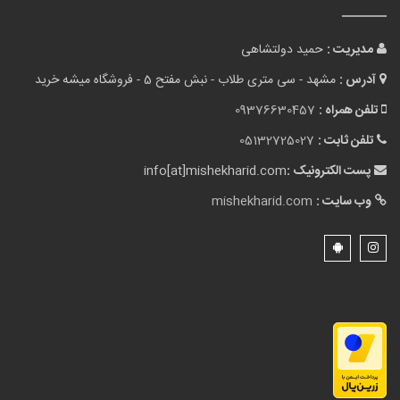
مدیریت :
حمید دولتشاهی
آدرس :
مشهد - سی متری طلاب - نبش مفتح 5 - فروشگاه میشه خرید
تلفن همراه :
09376630457
تلفن ثابت :
05132725027
پست الکترونیک :
info[at]mishekharid.com
وب سایت :
mishekharid.com