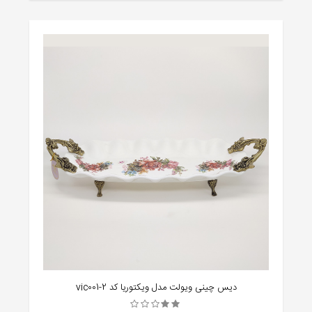
دیس چینی ویولت مدل ویکتوریا کد vic001-2