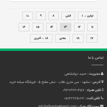
اولین → 1
قبلی
8
9
10
16
15
14
13
12
11
17
18
بعدی
18 ← آخرین
تماس با ما
مدیریت :
حمید دولتشاهی
آدرس :
مشهد - سی متری طلاب - نبش مفتح 5 - فروشگاه میشه خرید
تلفن همراه :
09376630457
تلفن ثابت :
05132725027
پست الکترونیک :
info[at]mishekharid.com