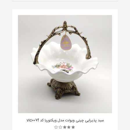
سبد پذیرایی چینی ویولت مدل ویکتوریا کد vic007f