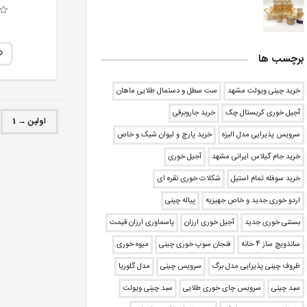
برچسب ها
خرید چینی ویولت مشهد
ست سطل و دستمال طلایی ماهان
آجیل خوری کریستال چک
خرید جاروبرقی
اولین → 1
سرویس پذیرایی مدل الیزه
خرید پارچ و لیوان شیک و خاص
خرید جام گیلاس ایرانی مشهد
آجیل خوری
خرید سوفله تمام استیل
شکلات خوری نقره ای
اردو خوری جدید و خاص جهیزیه
پیاله چینی
بستنی خوری جدید
آجیل خوری ارزان
پاسماوری ارزان قیمت
ساندویچ ساز 4 خانه
فنجان سوپ خوری چینی
میوه خوری
ظروف چینی پذیرایی مدل برگ
سرویس چینی
مدل گلوریا
سبد چینی
سرویس چای خوری طلایی
سبد چینی ویولت