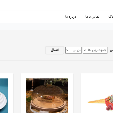
لاگ
تماس با ما
درباره ما
اعمال
س :