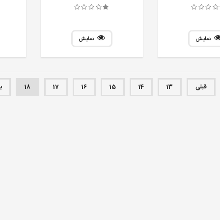
نمایش
نمایش
قبلی
13
14
15
16
17
18
ب