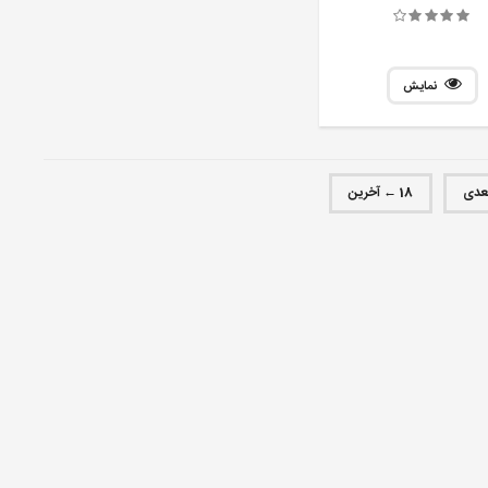
نمایش
عدی
18 ← آخرین