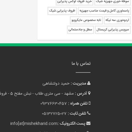
سوفله خوری جهیزیه شیک
خرید ظروف لوکس پذیرایی
پاسماوری کامل و قیمت مناسب جهیزیه
ظروف پذیرایی شیک
اردوخوری سه تیکه
تابه مخصوص مایکرویو
سرویس پذیرایی کریستال
سطل و جادستمالی
تماس با ما
مدیریت :
حمید دولتشاهی
آدرس :
مشهد - سی متری طلاب - نبش مفتح 5 - فروشگاه میشه خرید
تلفن همراه :
09376630457
تلفن ثابت :
05132725027
پست الکترونیک :
info[at]mishekharid.com