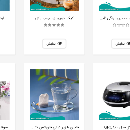
بستنی خوری حصیری رنگی 6نفره
کیک خوری زیر چوب راش
ارد
نمایش
نمایش
فنجان با زیر کیکی فلورانس کد 313
مدل GRC860
سوفله