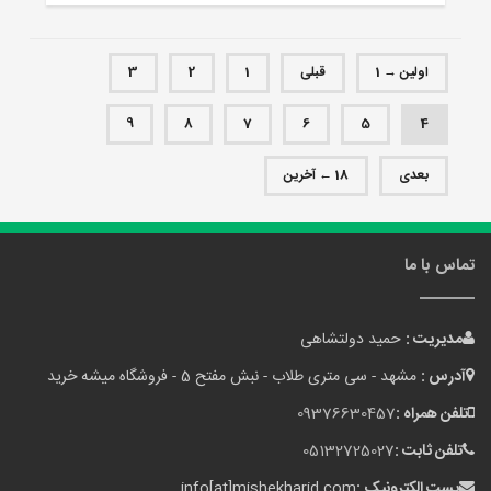
اولین → 1
قبلی
1
2
3
9
8
7
6
5
4
بعدی
18 ← آخرین
تماس با ما
مدیریت :
حمید دولتشاهی
آدرس :
مشهد - سی متری طلاب - نبش مفتح 5 - فروشگاه میشه خرید
تلفن همراه :
09376630457
تلفن ثابت :
05132725027
پست الکترونیک :
info[at]mishekharid.com