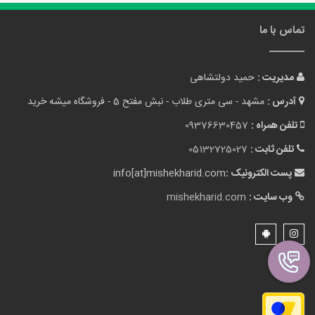
تماس با ما
مدیریت :
حمید دولتشاهی
آدرس :
مشهد - سی متری طلاب - نبش مفتح 5 - فروشگاه میشه خرید
تلفن همراه :
09376630457
تلفن ثابت :
05132725027
پست الکترونیک :
info[at]mishekharid.com
وب سایت :
mishekharid.com