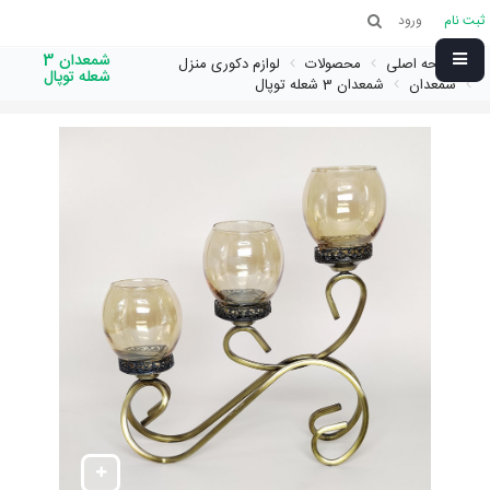
ثبت نام
ورود
شمعدان 3
صفحه اصلی
محصولات
لوازم دکوری منزل
شعله توپال
شمعدان
شمعدان 3 شعله توپال